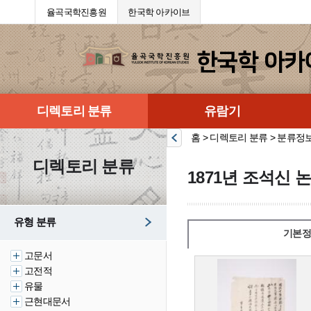
율곡국학진흥원
한국학 아카이브
디렉토리 분류
유람기
홈 > 디렉토리 분류 > 분류정
디렉토리 분류
1871년 조석신 
유형 분류
기본정
고문서
고전적
유물
근현대문서