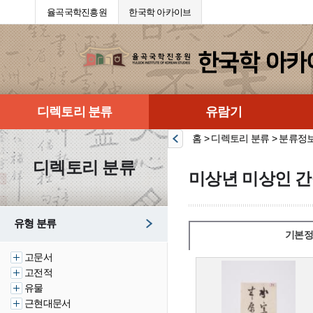
율곡국학진흥원
한국학 아카이브
디렉토리 분류
유람기
홈 > 디렉토리 분류 > 분류정
디렉토리 분류
미상년 미상인 간
유형 분류
기본정
고문서
고전적
유물
근현대문서