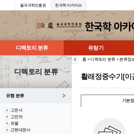
율곡국학진흥원
한국학 아카이브
디렉토리 분류
유람기
홈 > 디렉토리 분류 > 분류정
디렉토리 분류
활래정중수기[이근
유형 분류
기본정
고문서
고전적
유물
근현대문서