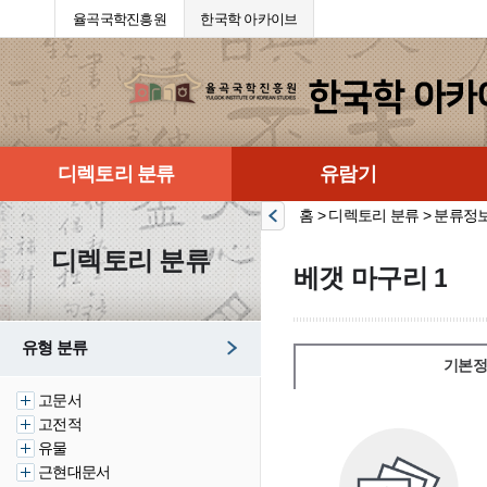
율곡국학진흥원
한국학 아카이브
디렉토리 분류
유람기
홈 > 디렉토리 분류 > 분류정
디렉토리 분류
베갯 마구리 1
유형 분류
기본정
고문서
고전적
유물
근현대문서