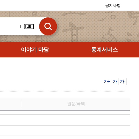
공지사항
이야기 마당
통계서비스
가+
가
가-
원문/국역