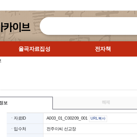
율곡자료집성
전자책
보
해제
정보
ㆍ자료ID
A003_01_C00209_001
URL복사
ㆍ입수처
전주이씨 선교장