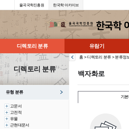
율곡국학진흥원
한국학 아카이브
디렉토리 분류
유람기
홈 > 디렉토리 분류 > 분류정
디렉토리 분류
백자화로
유형 분류
기본
고문서
고전적
유물
근현대문서