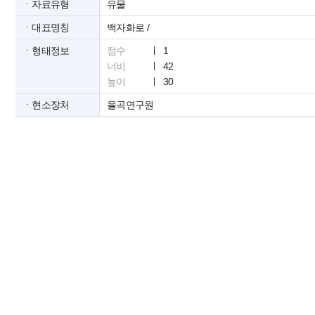
ㆍ자료유형
유물
ㆍ대표명칭
백자화로 /
ㆍ형태정보
점수
1
너비
42
높이
30
ㆍ현소장처
율곡연구원