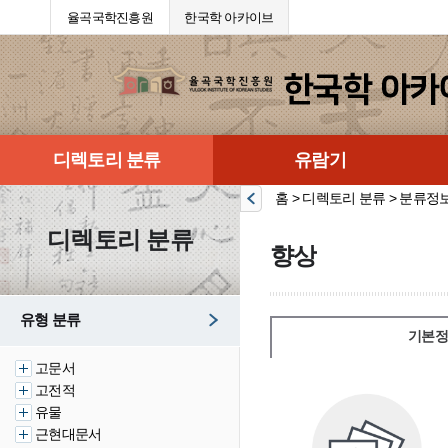
율곡국학진흥원
한국학 아카이브
디렉토리 분류
유람기
홈 > 디렉토리 분류 > 분류정
디렉토리 분류
향상
유형 분류
기본정
고문서
고전적
유물
근현대문서