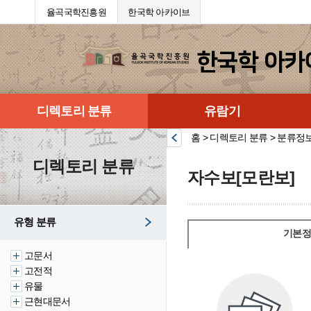
율곡국학진흥원
한국학 아카이브
디렉토리 분류
유람기
홈 > 디렉토리 분류 > 분류정
디렉토리 분류
자수보[모란보]
유형 분류
기본정
고문서
고전적
유물
근현대문서