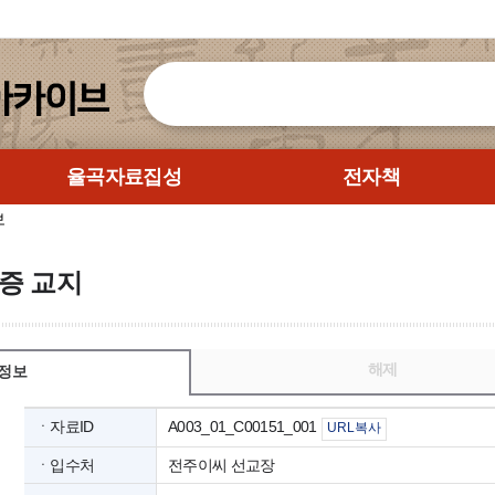
율곡자료집성
전자책
보
증 교지
해제
정보
ㆍ자료ID
A003_01_C00151_001
URL복사
ㆍ입수처
전주이씨 선교장