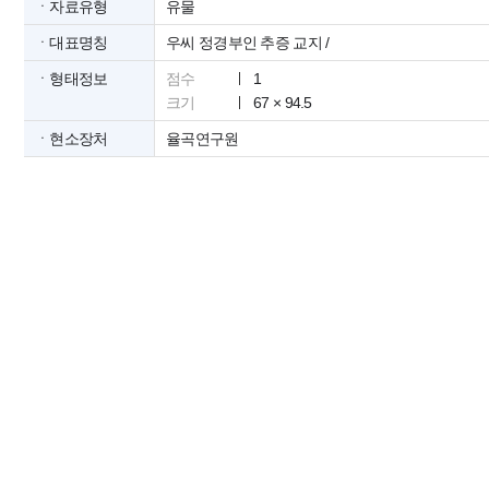
ㆍ자료유형
유물
ㆍ대표명칭
우씨 정경부인 추증 교지 /
ㆍ형태정보
점수
1
크기
67 × 94.5
ㆍ현소장처
율곡연구원