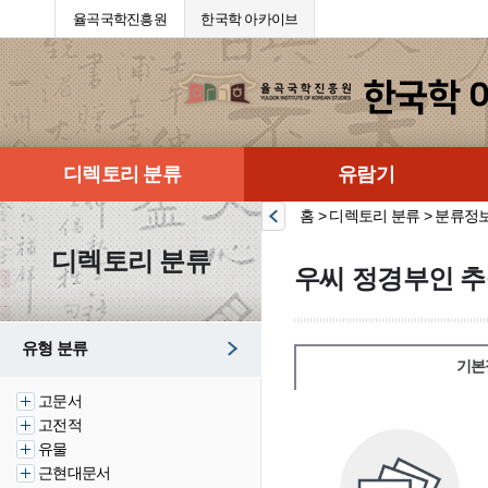
율곡국학진흥원
한국학 아카이브
디렉토리 분류
유람기
홈 > 디렉토리 분류 > 분류정
디렉토리 분류
우씨 정경부인 추
유형 분류
기본
고문서
고전적
유물
근현대문서