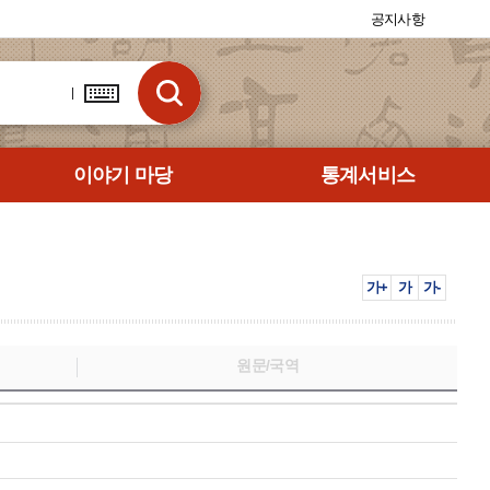
공지사항
이야기 마당
통계서비스
가+
가
가-
원문/국역