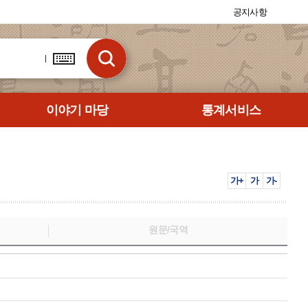
공지사항
이야기 마당
통계서비스
가+
가
가-
원문/국역