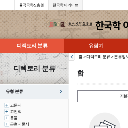
율곡국학진흥원
한국학 아카이브
디렉토리 분류
유람기
홈 > 디렉토리 분류 > 분류정
디렉토리 분류
합
유형 분류
기본
고문서
고전적
유물
근현대문서