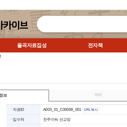
율곡자료집성
전자책
보
해제
정보
ㆍ자료ID
A003_01_C00088_001
URL복사
ㆍ입수처
전주이씨 선교장