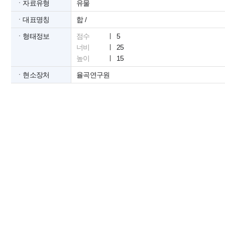
ㆍ자료유형
유물
ㆍ대표명칭
합 /
ㆍ형태정보
점수
5
너비
25
높이
15
ㆍ현소장처
율곡연구원