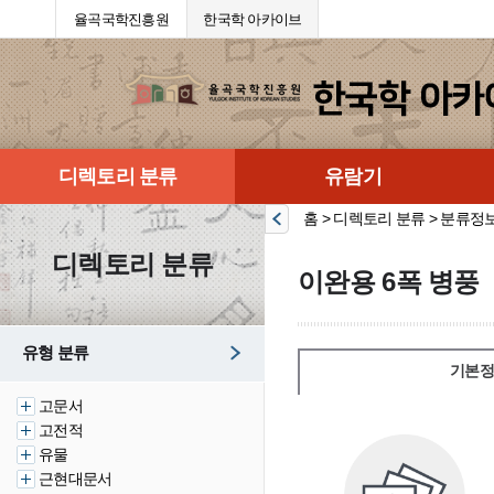
율곡국학진흥원
한국학 아카이브
디렉토리 분류
유람기
홈 > 디렉토리 분류 > 분류정
디렉토리 분류
이완용 6폭 병풍
유형 분류
기본정
고문서
고전적
유물
근현대문서