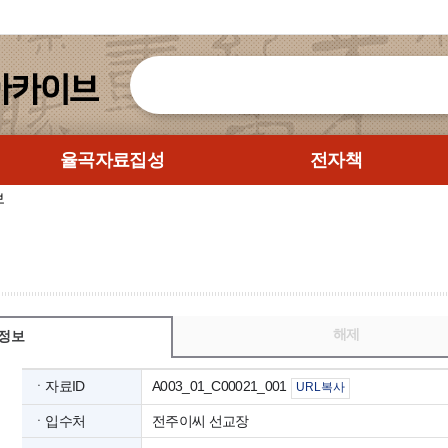
율곡자료집성
전자책
보
해제
정보
ㆍ자료ID
A003_01_C00021_001
URL복사
ㆍ입수처
전주이씨 선교장