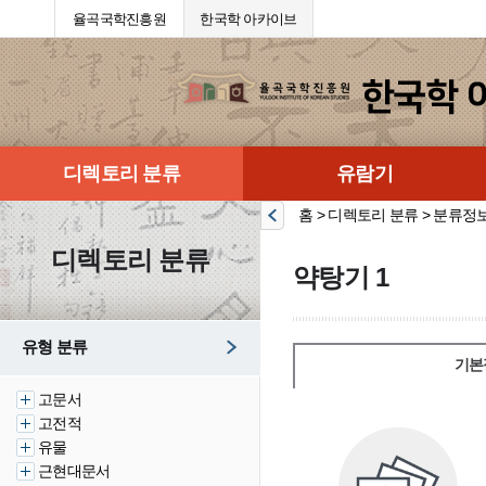
율곡국학진흥원
한국학 아카이브
디렉토리 분류
유람기
홈 > 디렉토리 분류 > 분류정
디렉토리 분류
약탕기 1
유형 분류
기본
고문서
고전적
유물
근현대문서