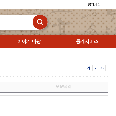
공지사항
이야기 마당
통계서비스
가+
가
가-
원문/국역