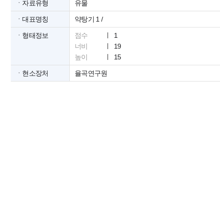
ㆍ자료유형
유물
ㆍ대표명칭
약탕기 1 /
ㆍ형태정보
점수
1
너비
19
높이
15
ㆍ현소장처
율곡연구원