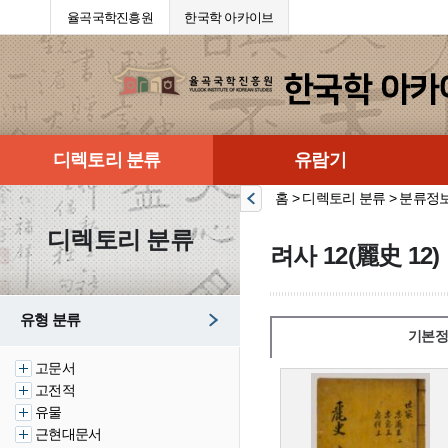
율곡국학진흥원
한국학 아카이브
디렉토리 분류
유람기
홈 > 디렉토리 분류 > 분류정
디렉토리 분류
려사 12(麗史 12)
유형 분류
기본정
고문서
고전적
유물
근현대문서