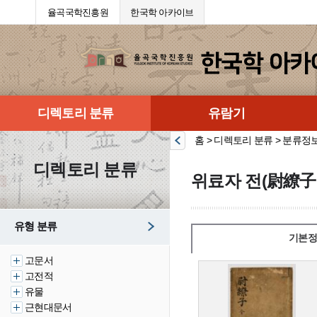
율곡국학진흥원
한국학 아카이브
디렉토리 분류
유람기
홈 > 디렉토리 분류 > 분류정
디렉토리 분류
위료자 전(尉繚子
유형 분류
기본정
고문서
고전적
유물
근현대문서