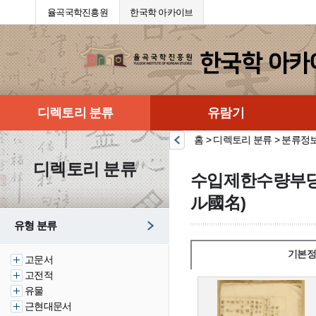
율곡국학진흥원
한국학 아카이브
디렉토리 분류
유람기
홈 > 디렉토리 분류 > 분류정
디렉토리 분류
수입제한수량부
ル國名)
유형 분류
기본정
고문서
고전적
유물
근현대문서