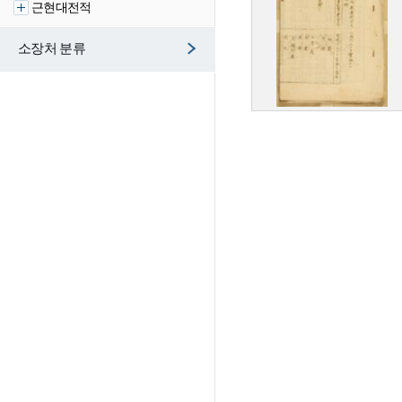
근현대전적
소장처 분류