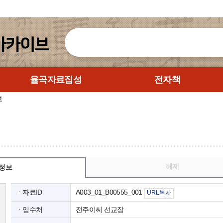
율곡자료집성
전자책
보
해제
정보
ㆍ자료ID
A003_01_B00555_001
URL복사
ㆍ입수처
전주이씨 선교장