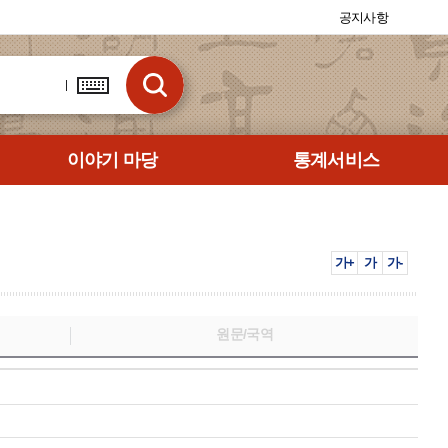
공지사항
이야기 마당
통계서비스
가+
가
가-
원문/국역