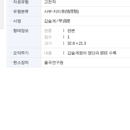
ㆍ자료유형
고전적
ㆍ유형분류
사부-지리류(地理類)
ㆍ서명
갑술계 / 甲戌稧
ㆍ형태정보
판종
판본
점수
1
크기
32.8 × 21.3
ㆍ요약주기
내용
갑술계원의 명단과 節目 수록
ㆍ현소장처
율곡연구원