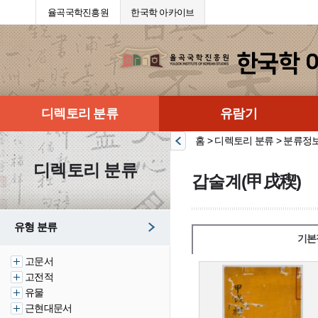
율곡국학진흥원
한국학 아카이브
디렉토리 분류
유람기
홈 > 디렉토리 분류 > 분류정
디렉토리 분류
갑술계(甲戌稧)
유형 분류
기본
고문서
고전적
유물
근현대문서