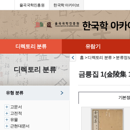
율곡국학진흥원
한국학 아카이브
디렉토리 분류
유람기
홈 > 디렉토리 분류 > 분류정
디렉토리 분류
금릉집 1(金陵集 1
유형 분류
기본정
고문서
고전적
유물
근현대문서