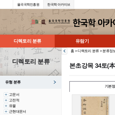
율곡국학진흥원
한국학 아카이브
디렉토리 분류
유람기
홈 > 디렉토리 분류 > 분류정
디렉토리 분류
본초강목 34토(本
유형 분류
기본정
고문서
고전적
유물
근현대문서