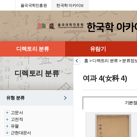
율곡국학진흥원
한국학 아카이브
디렉토리 분류
유람기
홈 > 디렉토리 분류 > 분류정
디렉토리 분류
여과 4(女科 4)
유형 분류
기본정
고문서
고전적
유물
근현대문서