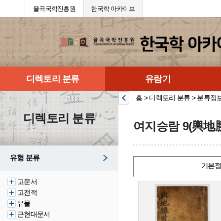
율곡국학진흥원
한국학 아카이브
디렉토리 분류
유람기
홈 > 디렉토리 분류 > 분류정
디렉토리 분류
여지승람 9(輿地勝
유형 분류
기본정
고문서
고전적
유물
근현대문서