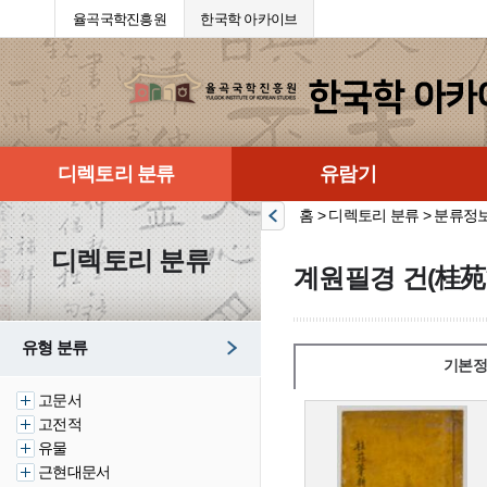
율곡국학진흥원
한국학 아카이브
디렉토리 분류
유람기
홈 > 디렉토리 분류 > 분류정
디렉토리 분류
계원필경 건(桂苑
유형 분류
기본정
고문서
고전적
유물
근현대문서