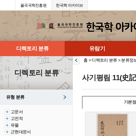
율곡국학진흥원
한국학 아카이브
디렉토리 분류
유람기
홈 > 디렉토리 분류 > 분류정
디렉토리 분류
사기평림 11(史記
유형 분류
기본정
고문서
고전적
유물
근현대문서