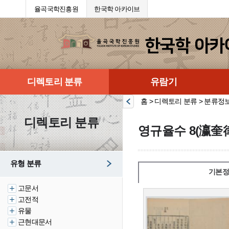
율곡국학진흥원
한국학 아카이브
디렉토리 분류
유람기
홈 > 디렉토리 분류 > 분류정
디렉토리 분류
영규율수 8(瀛奎律
유형 분류
기본정
고문서
고전적
유물
근현대문서