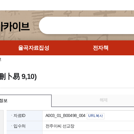
율곡자료집성
전자책
보
刪卜易 9,10)
해제
정보
ㆍ자료ID
A003_01_B00498_004
URL복사
ㆍ입수처
전주이씨 선교장