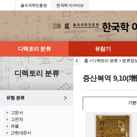
율곡국학진흥원
한국학 아카이브
디렉토리 분류
유람기
홈 > 디렉토리 분류 > 분류정
디렉토리 분류
증산복역 9,10(增
유형 분류
기본
고문서
고전적
유물
근현대문서