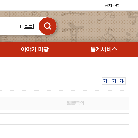
공지사항
이야기 마당
통계서비스
가+
가
가-
원문/국역