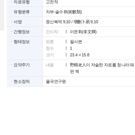
ㆍ자료유형
고전적
ㆍ유형분류
자부-술수류(術數類)
ㆍ서명
증산복역 9,10 / 增刪卜易 9,10
ㆍ간행정보
간사자
이문휘(李文輝)
ㆍ형태정보
판종
필사본
점수
1
크기
23.4 × 15.8
ㆍ요약주기
내용
野鶴老人이 저술한 자료를 청나라 때
련 책
ㆍ현소장처
율곡연구원