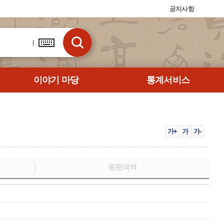
공지사항
이야기 마당
통계서비스
가+
가
가-
원문/국역