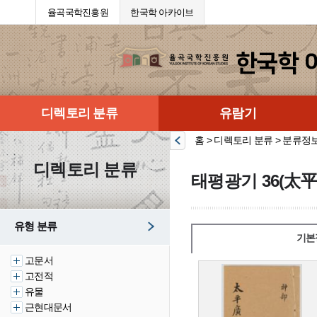
율곡국학진흥원
한국학 아카이브
디렉토리 분류
유람기
홈 > 디렉토리 분류 > 분류정
디렉토리 분류
태평광기 36(太平
유형 분류
기본
고문서
고전적
유물
근현대문서