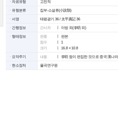
ㆍ자료유형
고전적
ㆍ유형분류
집부-소설류(小說類)
ㆍ서명
태평광기 36 / 太平廣記 36
ㆍ간행정보
간사자
이방 외(李昉 외)
ㆍ형태정보
판종
판본
점수
1
크기
16.8 × 10.8
ㆍ요약주기
내용
李昉 등이 편집한 것으로 중국 漢나
ㆍ현소장처
율곡연구원