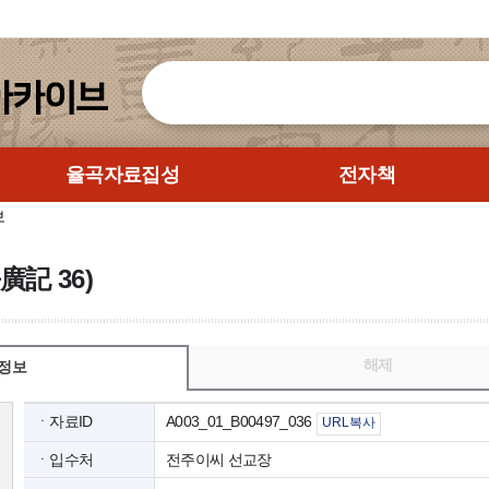
율곡자료집성
전자책
보
廣記 36)
해제
정보
ㆍ자료ID
A003_01_B00497_036
URL복사
ㆍ입수처
전주이씨 선교장