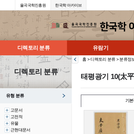
율곡국학진흥원
한국학 아카이브
디렉토리 분류
유람기
홈 > 디렉토리 분류 > 분류정
디렉토리 분류
태평광기 10(太平
유형 분류
기본
고문서
고전적
유물
근현대문서