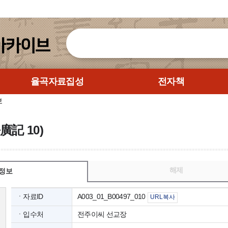
율곡자료집성
전자책
보
廣記 10)
해제
정보
ㆍ자료ID
A003_01_B00497_010
URL복사
ㆍ입수처
전주이씨 선교장