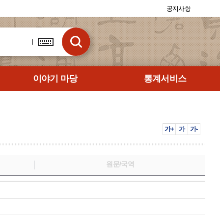
공지사항
이야기 마당
통계서비스
가+
가
가-
원문/국역