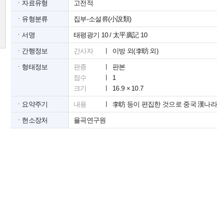
ㆍ자료유형
고전적
ㆍ유형분류
집부-소설류(小說類)
ㆍ서명
태평광기 10 / 太平廣記 10
ㆍ간행정보
간사자
이방 외(李昉 외)
ㆍ형태정보
판종
판본
점수
1
크기
16.9 × 10.7
ㆍ요약주기
내용
李昉 등이 편집한 것으로 중국 漢나
ㆍ현소장처
율곡연구원