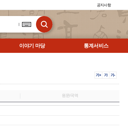
공지사항
이야기 마당
통계서비스
가+
가
가-
원문/국역