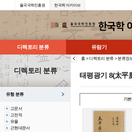
율곡국학진흥원
한국학 아카이브
디렉토리 분류
유람기
홈 > 디렉토리 분류 > 분류정
디렉토리 분류
태평광기 8(太平廣
유형 분류
기본
고문서
고전적
유물
근현대문서