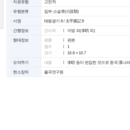
ㆍ자료유형
고전적
ㆍ유형분류
집부-소설류(小說類)
ㆍ서명
태평광기 8 / 太平廣記 8
ㆍ간행정보
간사자
이방 외(李昉 외)
ㆍ형태정보
판종
판본
점수
1
크기
16.8 × 10.7
ㆍ요약주기
내용
李昉 등이 편집한 것으로 중국 漢나
ㆍ현소장처
율곡연구원