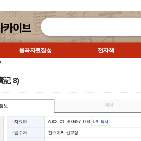
율곡자료집성
전자책
보
記 8)
해제
정보
ㆍ자료ID
A003_01_B00497_008
URL복사
ㆍ입수처
전주이씨 선교장