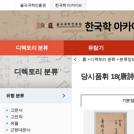
율곡국학진흥원
한국학 아카이브
디렉토리 분류
유람기
홈 > 디렉토리 분류 > 분류정
디렉토리 분류
당시품휘 18(唐詩
유형 분류
기본정
고문서
고전적
유물
근현대문서