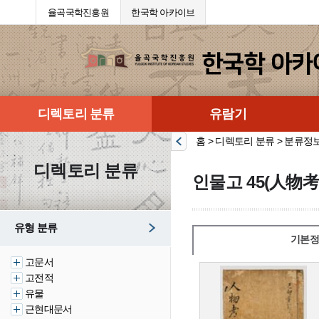
율곡국학진흥원
한국학 아카이브
디렉토리 분류
유람기
홈 > 디렉토리 분류 > 분류정
디렉토리 분류
인물고 45(人物考 
유형 분류
기본정
고문서
고전적
유물
근현대문서