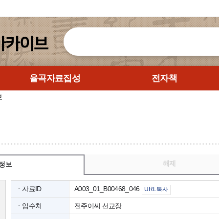
율곡자료집성
전자책
보
해제
정보
ㆍ자료ID
A003_01_B00468_046
URL복사
ㆍ입수처
전주이씨 선교장