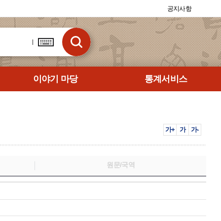
공지사항
이야기 마당
통계서비스
가+
가
가-
원문/국역