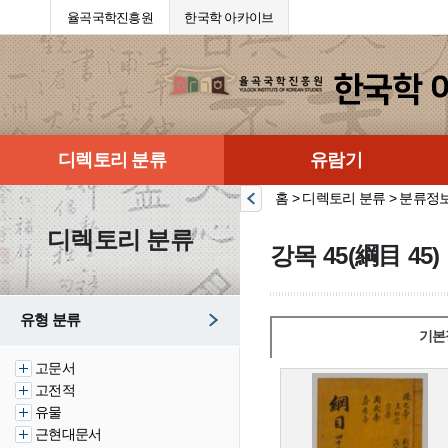
율곡국학진흥원
한국학 아카이브
디렉토리 분류
유람기
홈 > 디렉토리 분류 > 분류정
디렉토리 분류
강목 45(綱目 45)
유형 분류
기본
고문서
고전적
유물
근현대문서