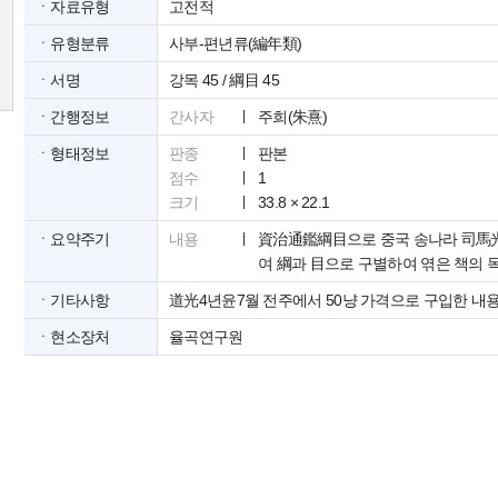
ㆍ자료유형
고전적
ㆍ유형분류
사부-편년류(編年類)
ㆍ서명
강목 45 / 綱目 45
ㆍ간행정보
간사자
주희(朱熹)
ㆍ형태정보
판종
판본
점수
1
크기
33.8 × 22.1
ㆍ요약주기
내용
資治通鑑綱目으로 중국 송나라 司馬光
여 綱과 目으로 구별하여 엮은 책의 
ㆍ기타사항
道光4년윤7월 전주에서 50냥 가격으로 구입한 내
ㆍ현소장처
율곡연구원