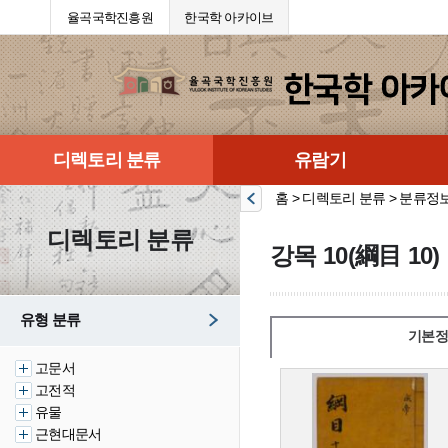
율곡국학진흥원
한국학 아카이브
디렉토리 분류
유람기
홈 > 디렉토리 분류 > 분류정
디렉토리 분류
강목 10(綱目 10)
유형 분류
기본정
고문서
고전적
유물
근현대문서