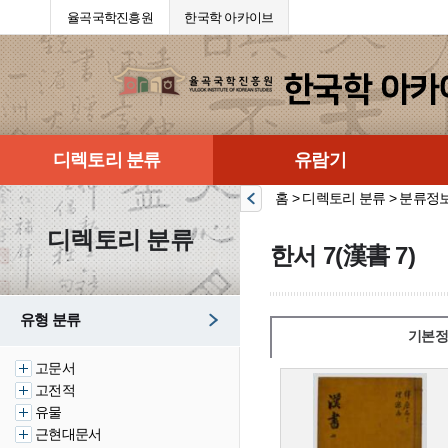
율곡국학진흥원
한국학 아카이브
디렉토리 분류
유람기
홈 > 디렉토리 분류 > 분류정
디렉토리 분류
한서 7(漢書 7)
유형 분류
기본정
고문서
고전적
유물
근현대문서