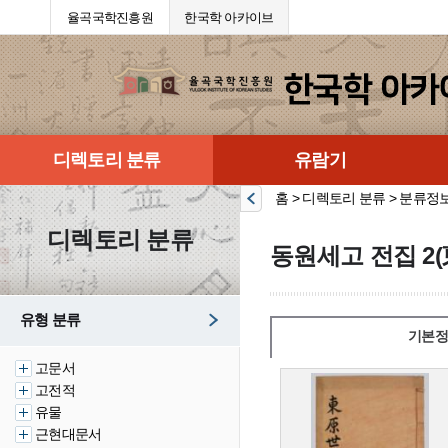
율곡국학진흥원
한국학 아카이브
디렉토리 분류
유람기
홈 > 디렉토리 분류 > 분류정
디렉토리 분류
동원세고 전집 2(
유형 분류
기본정
고문서
고전적
유물
근현대문서