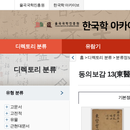
율곡국학진흥원
한국학 아카이브
디렉토리 분류
유람기
홈 > 디렉토리 분류 > 분류정
디렉토리 분류
동의보감 13(東醫
유형 분류
기본정
고문서
고전적
유물
근현대문서