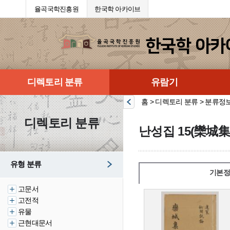
율곡국학진흥원
한국학 아카이브
디렉토리 분류
유람기
홈 > 디렉토리 분류 > 분류정
디렉토리 분류
난성집 15(欒城集 
유형 분류
기본정
고문서
고전적
유물
근현대문서