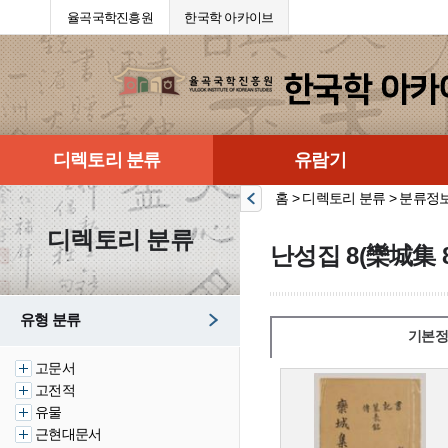
율곡국학진흥원
한국학 아카이브
디렉토리 분류
유람기
홈 > 디렉토리 분류 > 분류정
디렉토리 분류
난성집 8(欒城集 8
유형 분류
기본정
고문서
고전적
유물
근현대문서