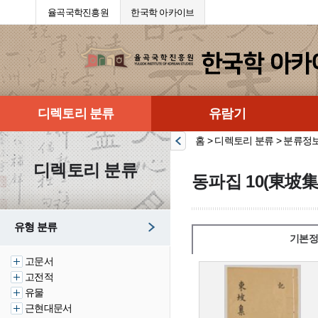
율곡국학진흥원
한국학 아카이브
디렉토리 분류
유람기
홈 > 디렉토리 분류 > 분류정
디렉토리 분류
동파집 10(東坡集 
유형 분류
기본정
고문서
고전적
유물
근현대문서