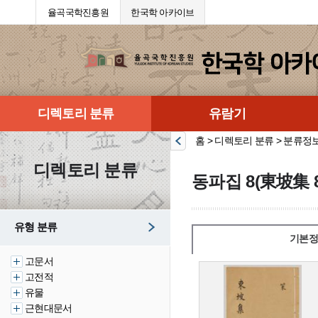
율곡국학진흥원
한국학 아카이브
디렉토리 분류
유람기
홈 > 디렉토리 분류 > 분류정
디렉토리 분류
동파집 8(東坡集 8
유형 분류
기본정
고문서
고전적
유물
근현대문서