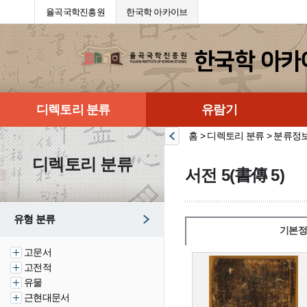
율곡국학진흥원
한국학 아카이브
디렉토리 분류
유람기
홈 > 디렉토리 분류 > 분류정
디렉토리 분류
서전 5(書傳 5)
유형 분류
기본정
고문서
고전적
유물
근현대문서