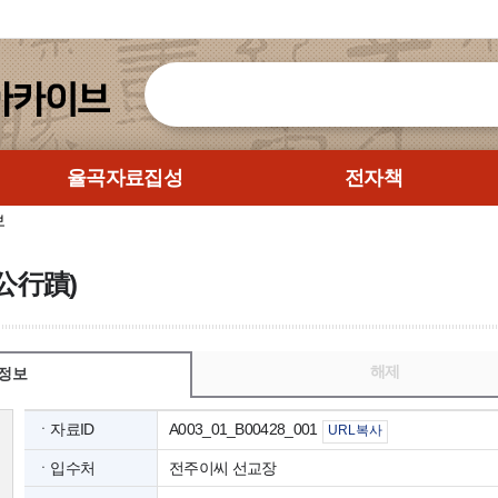
율곡자료집성
전자책
보
公行蹟)
해제
정보
ㆍ자료ID
A003_01_B00428_001
URL복사
ㆍ입수처
전주이씨 선교장