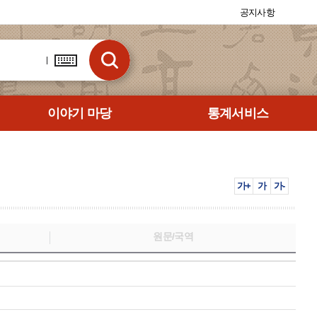
공지사항
이야기 마당
통계서비스
가+
가
가-
원문/국역