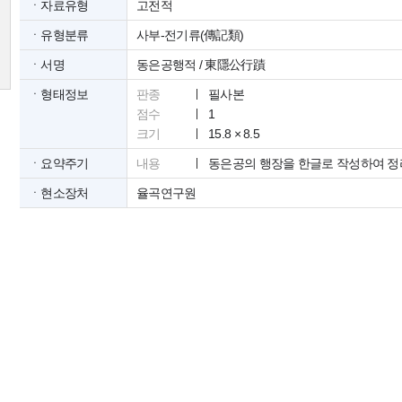
ㆍ자료유형
고전적
ㆍ유형분류
사부-전기류(傳記類)
ㆍ서명
동은공행적 / 東隱公行蹟
ㆍ형태정보
판종
필사본
점수
1
크기
15.8 × 8.5
ㆍ요약주기
내용
동은공의 행장을 한글로 작성하여 정
ㆍ현소장처
율곡연구원