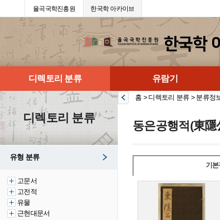
율곡국학진흥원
한국학 아카이브
디렉토리 분류
유람기
홈 > 디렉토리 분류 > 분류정
디렉토리 분류
동은공행적(東隱
유형 분류
기본
고문서
고전적
유물
근현대문서