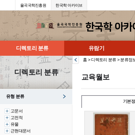
율곡국학진흥원
한국학 아카이브
디렉토리 분류
유람기
홈 > 디렉토리 분류 > 분류정
디렉토리 분류
교육월보
유형 분류
기본정
고문서
고전적
유물
근현대문서