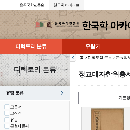
율곡국학진흥원
한국학 아카이브
디렉토리 분류
유람기
홈 > 디렉토리 분류 > 분류정
디렉토리 분류
정교대자한위총서
유형 분류
기본정
고문서
고전적
유물
근현대문서