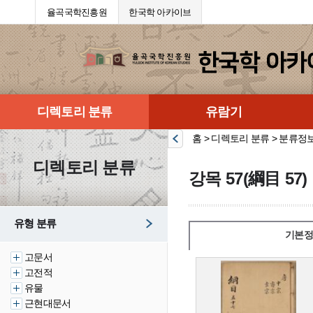
율곡국학진흥원
한국학 아카이브
디렉토리 분류
유람기
홈 > 디렉토리 분류 > 분류정
디렉토리 분류
강목 57(綱目 57)
유형 분류
기본정
고문서
고전적
유물
근현대문서