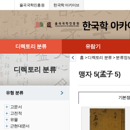
율곡국학진흥원
한국학 아카이브
디렉토리 분류
유람기
홈 > 디렉토리 분류 > 분류정
디렉토리 분류
맹자 5(孟子 5)
유형 분류
기본정
고문서
고전적
유물
근현대문서