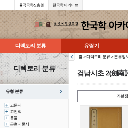
율곡국학진흥원
한국학 아카이브
디렉토리 분류
유람기
홈 > 디렉토리 분류 > 분류정
디렉토리 분류
검남시초 2(劍南詩
유형 분류
기본정
고문서
고전적
유물
근현대문서