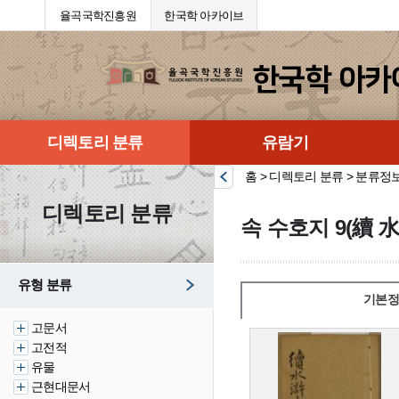
율곡국학진흥원
한국학 아카이브
디렉토리 분류
유람기
홈 > 디렉토리 분류 > 분류정
디렉토리 분류
속 수호지 9(續 水
유형 분류
기본정
고문서
고전적
유물
근현대문서