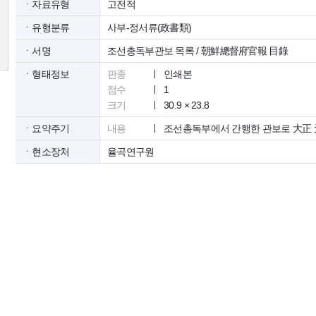
ㆍ자료유형
고전적
ㆍ유형분류
사부-정서류(政書類)
ㆍ서명
조선총독부관보 목록 / 朝鮮總督府官報 目錄
ㆍ형태정보
판종
인쇄본
점수
1
크기
30.9 × 23.8
ㆍ요약주기
내용
조선총독부에서 간행한 관보로 大正 元
ㆍ현소장처
율곡연구원