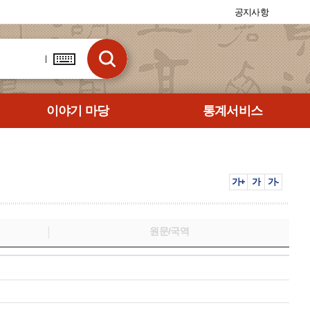
공지사항
이야기 마당
통계서비스
가+
가
가-
원문/국역