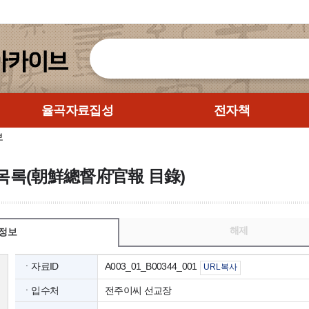
율곡자료집성
전자책
보
목록(朝鮮總督府官報 目錄)
해제
정보
ㆍ자료ID
A003_01_B00344_001
URL복사
ㆍ입수처
전주이씨 선교장