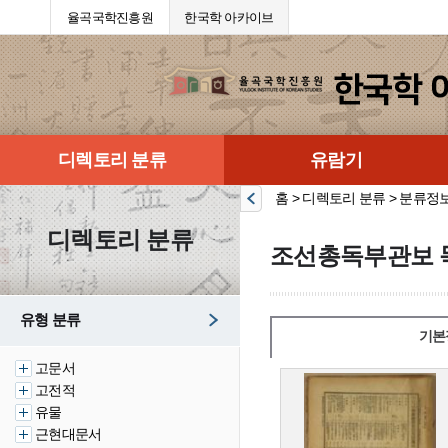
율곡국학진흥원
한국학 아카이브
디렉토리 분류
유람기
홈 > 디렉토리 분류 > 분류정
디렉토리 분류
조선총독부관보 
유형 분류
기본
고문서
고전적
유물
근현대문서