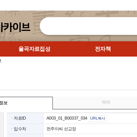
율곡자료집성
전자책
보
해제
정보
ㆍ자료ID
A003_01_B00337_034
URL복사
ㆍ입수처
전주이씨 선교장