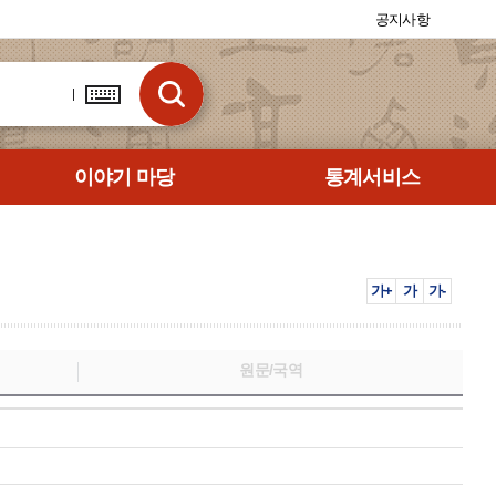
공지사항
이야기 마당
통계서비스
가+
가
가-
원문/국역