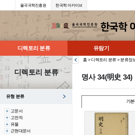
율곡국학진흥원
한국학 아카이브
디렉토리 분류
유람기
홈 > 디렉토리 분류 > 분류정
디렉토리 분류
명사 34(明史 34)
유형 분류
기본
고문서
고전적
유물
근현대문서