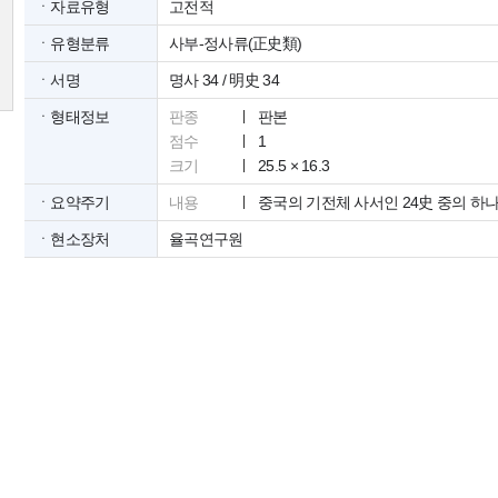
ㆍ자료유형
고전적
ㆍ유형분류
사부-정사류(正史類)
ㆍ서명
명사 34 / 明史 34
ㆍ형태정보
판종
판본
점수
1
크기
25.5 × 16.3
ㆍ요약주기
내용
중국의 기전체 사서인 24史 중의 
ㆍ현소장처
율곡연구원