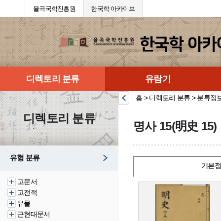
율곡국학진흥원
한국학 아카이브
디렉토리 분류
유람기
홈 > 디렉토리 분류 > 분류정
디렉토리 분류
명사 15(明史 15)
유형 분류
기본정
고문서
고전적
유물
근현대문서