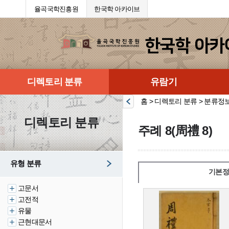
율곡국학진흥원
한국학 아카이브
디렉토리 분류
유람기
홈 > 디렉토리 분류 > 분류정
디렉토리 분류
주례 8(周禮 8)
유형 분류
기본정
고문서
고전적
유물
근현대문서