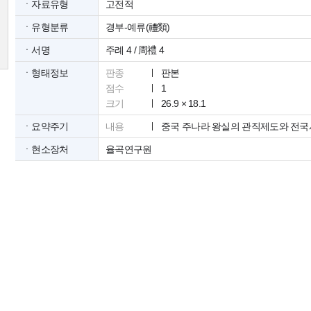
ㆍ자료유형
고전적
ㆍ유형분류
경부-예류(禮類)
ㆍ서명
주례 4 / 周禮 4
ㆍ형태정보
판종
판본
점수
1
크기
26.9 × 18.1
ㆍ요약주기
내용
중국 주나라 왕실의 관직제도와 전국
ㆍ현소장처
율곡연구원