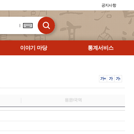
공지사항
이야기 마당
통계서비스
가+
가
가-
원문/국역