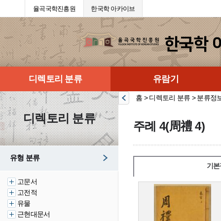
율곡국학진흥원
한국학 아카이브
디렉토리 분류
유람기
홈 > 디렉토리 분류 > 분류정
디렉토리 분류
주례 4(周禮 4)
유형 분류
기본
고문서
고전적
유물
근현대문서