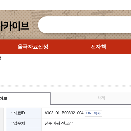
율곡자료집성
전자책
보
해제
정보
ㆍ자료ID
A003_01_B00332_004
URL복사
ㆍ입수처
전주이씨 선교장